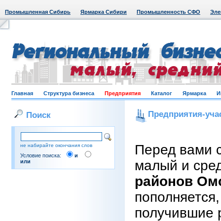
Промышленная Сибирь
Ярмарка Сибири
Промышленность СФО
Эле
Главная
Структура бизнеса
Предприятия
Каталог
Ярмарка
И
Предприятия-уча
Поиск
Перед вами 
не набирайте окончания слов
Условие поиска:
и
малый и сре
или
районов Ом
пополняется,
получившие 