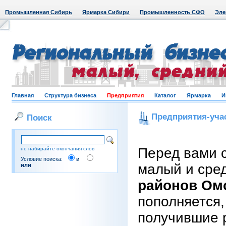
Промышленная Сибирь
Ярмарка Сибири
Промышленность СФО
Эле
Главная
Структура бизнеса
Предприятия
Каталог
Ярмарка
И
Предприятия-уча
Поиск
Перед вами 
не набирайте окончания слов
Условие поиска:
и
малый и сре
или
районов Ом
пополняется,
получившие 