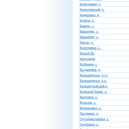
Алексеевка, с.
Алексеевский, п.
Андреевка, д.
Атрачи, с.
Бакино, с.
Бакшеево, с.
Бакшеево, с.
Баслы, с.
Белогривка, с.
Белый Яр
Березовка
Бобринка, с.
Богдановка, д.
Большеречье, п.г.т.
Большеречье, р.п.
Большеуковский р.
Большой Атмас, с.
Валуевка, с.
Вольное, с.
Воронцовка, с.
Гвоздевка, д.
Глухониколаевка, с.
Голубовка, с.