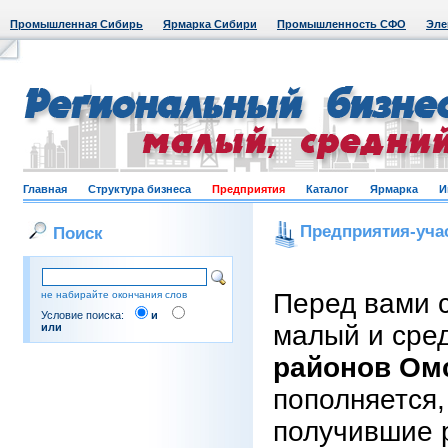
Промышленная Сибирь
Ярмарка Сибири
Промышленность СФО
Эле
Главная
Структура бизнеса
Предприятия
Каталог
Ярмарка
И
Предприятия-уча
Поиск
Перед вами 
не набирайте окончания слов
Условие поиска:
и
малый и сре
или
районов Ом
пополняется,
получившие 