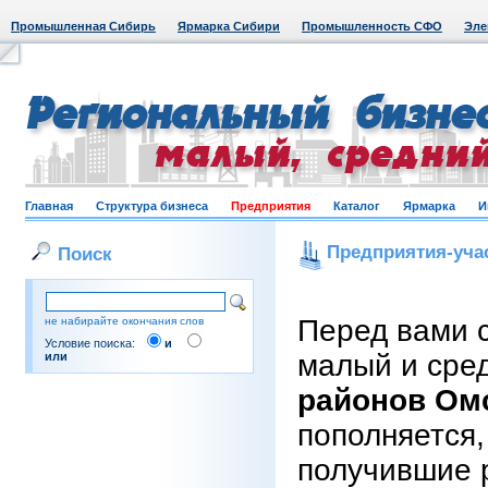
Промышленная Сибирь
Ярмарка Сибири
Промышленность СФО
Эле
Главная
Структура бизнеса
Предприятия
Каталог
Ярмарка
И
Предприятия-уча
Поиск
Перед вами 
не набирайте окончания слов
Условие поиска:
и
малый и сре
или
районов Ом
пополняется,
получившие 