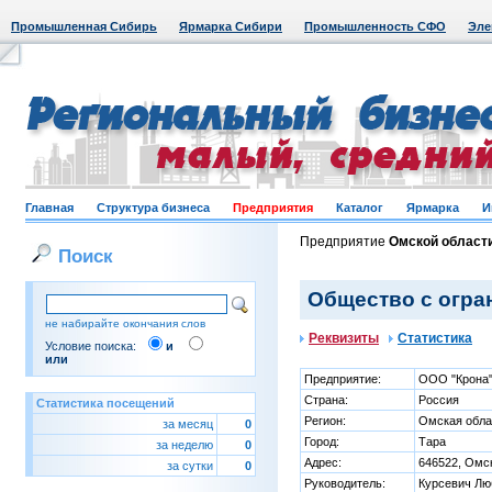
Промышленная Сибирь
Ярмарка Сибири
Промышленность СФО
Эле
Главная
Структура бизнеса
Предприятия
Каталог
Ярмарка
И
Предприятие
Омской област
Поиск
Общество с огра
не набирайте окончания слов
Реквизиты
Статистика
Условие поиска:
и
или
Предприятие:
ООО "Крона
Страна:
Россия
Статистика посещений
Регион:
Омская обла
за месяц
0
Город:
Тара
за неделю
0
Адрес:
646522, Омск
за сутки
0
Руководитель:
Курсевич Лю