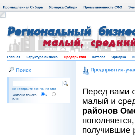
Промышленная Сибирь
Ярмарка Сибири
Промышленность СФО
Эле
Главная
Структура бизнеса
Предприятия
Каталог
Ярмарка
И
Предприятия-уча
Поиск
Перед вами 
не набирайте окончания слов
Условие поиска:
и
малый и сре
или
районов Ом
пополняется,
получившие 