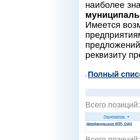
наиболее зн
муниципаль
Имеется воз
предприятиям
предложений
реквизиту пр
Полный спис
Всего позиций
Предприятие
Шербакульское ХПП, ОАО
Всего позиций