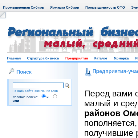
Промышленная Сибирь
Ярмарка Сибири
Промышленность СФО
Эле
Главная
Структура бизнеса
Предприятия
Каталог
Ярмарка
И
Предприятия-уча
Поиск
Перед вами 
не набирайте окончания слов
Условие поиска:
и
малый и сре
или
районов Ом
пополняется,
получившие 