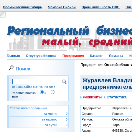
Промышленная Сибирь
Ярмарка Сибири
Промышленность СФО
Эле
Главная
Структура бизнеса
Предприятия
Каталог
Ярмарка
И
Предприятие
Омской област
Поиск
Журавлев Влади
предприниматель
не набирайте окончания слов
Условие поиска:
и
или
Реквизиты
Статистика
Статистика посещений
Предприятие:
Журавлев В.
за месяц
0
Страна:
Россия
за неделю
0
Регион:
Омская обла
за сутки
0
Город:
Тара
Адрес:
646530, Омск