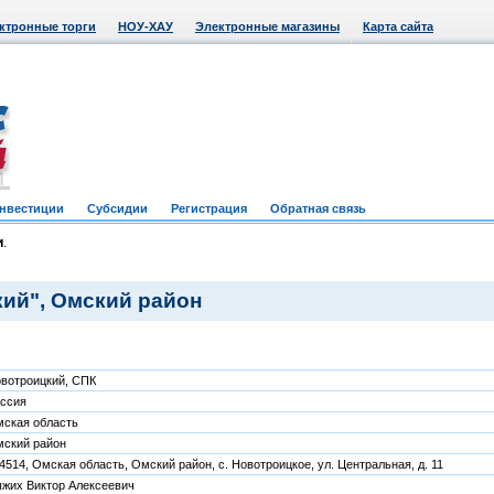
ктронные торги
НОУ-ХАУ
Электронные магазины
Карта сайта
нвестиции
Субсидии
Регистрация
Обратная связь
и
.
ий", Омский район
вотроицкий, СПК
ссия
ская область
ский район
4514, Омская область, Омский район, с. Новотроицкое, ул. Центральная, д. 11
жих Виктор Алексеевич