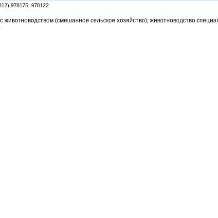
812) 978175, 978122
 с животноводством (смешанное сельское хозяйство); животноводство специа
р