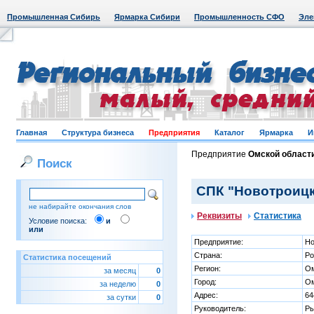
Промышленная Сибирь
Ярмарка Сибири
Промышленность СФО
Эле
Главная
Структура бизнеса
Предприятия
Каталог
Ярмарка
И
Предприятие
Омской област
Поиск
СПК "Новотроицк
не набирайте окончания слов
Реквизиты
Статистика
Условие поиска:
и
или
Предприятие:
Но
Страна:
Ро
Статистика посещений
Регион:
Ом
за месяц
0
Город:
Ом
за неделю
0
Адрес:
64
за сутки
0
Руководитель:
Ры