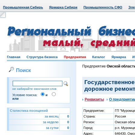
Промышленная Сибирь
Ярмарка Сибири
Промышленность СФО
Эле
Главная
Структура бизнеса
Предприятия
Каталог
Ярмарка
И
Предприятие
Омской област
Поиск
Государственное
дорожное ремонт
не набирайте окончания слов
Условие поиска:
и
или
Реквизиты
О предприяти
Статистика посещений
Предприятие:
ГП "Муромце
за месяц
0
Страна:
Россия
за неделю
0
Регион:
Омская обла
за сутки
0
Город:
р.п. Муромц
Адрес:
646430, Омск