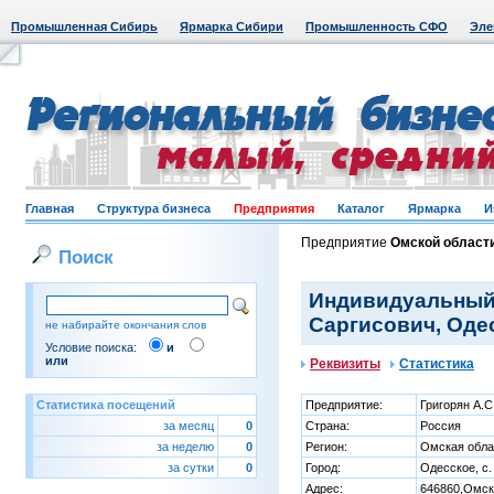
Промышленная Сибирь
Ярмарка Сибири
Промышленность СФО
Эле
Главная
Структура бизнеса
Предприятия
Каталог
Ярмарка
И
Предприятие
Омской област
Поиск
Индивидуальный
Саргисович, Одес
не набирайте окончания слов
Условие поиска:
и
или
Реквизиты
Статистика
Статистика посещений
Предприятие:
Григорян А.С
за месяц
0
Страна:
Россия
за неделю
0
Регион:
Омская обла
за сутки
0
Город:
Одесское, с.
Адрес:
646860,Омск