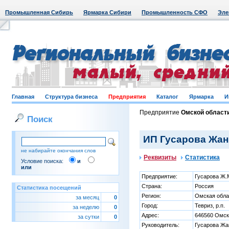
Промышленная Сибирь
Ярмарка Сибири
Промышленность СФО
Эле
Главная
Структура бизнеса
Предприятия
Каталог
Ярмарка
И
Предприятие
Омской област
Поиск
ИП Гусарова Жанн
не набирайте окончания слов
Реквизиты
Статистика
Условие поиска:
и
или
Предприятие:
Гусарова Ж.
Страна:
Россия
Статистика посещений
Регион:
Омская обла
за месяц
0
Город:
Тевриз, р.п.
за неделю
0
Адрес:
646560 Омска
за сутки
0
Руководитель:
Гусарова Жа