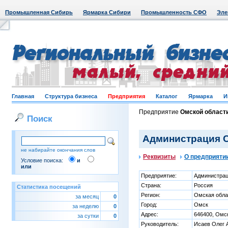
Промышленная Сибирь
Ярмарка Сибири
Промышленность СФО
Эле
Главная
Структура бизнеса
Предприятия
Каталог
Ярмарка
И
Предприятие
Омской област
Поиск
Администрация С
не набирайте окончания слов
Реквизиты
О предприяти
Условие поиска:
и
или
Предприятие:
Администрац
Страна:
Россия
Статистика посещений
Регион:
Омская обла
за месяц
0
Город:
Омск
за неделю
0
Адрес:
646400, Омск
за сутки
0
Руководитель:
Исаев Олег 