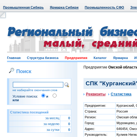
Промышленная Сибирь
Ярмарка Сибири
Промышленность СФО
Эле
Главная
Структура бизнеса
Предприятия
Каталог
Ярмарка
И
Предприятие
Омской област
Поиск
СПК "Курганский"
не набирайте окончания слов
Реквизиты
Статистика
Условие поиска:
и
или
Предприятие:
Курганский,
Страна:
Россия
Статистика посещений
Регион:
Омская обла
за месяц
0
Город:
Муромцево, р
за неделю
0
Адрес:
646454, Омск
за сутки
0
Руководитель:
Кулиев Негм