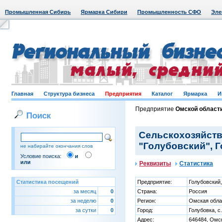
Промышленная Сибирь
Ярмарка Сибири
Промышленность СФО
Эле
Главная
Структура бизнеса
Предприятия
Каталог
Ярмарка
И
Предприятие
Омской област
Поиск
Сельскохозяйств
"Голубовский", Г
не набирайте окончания слов
Условие поиска:
и
или
Реквизиты
Статистика
Статистика посещений
Предприятие:
Голубовский
за месяц
0
Страна:
Россия
за неделю
0
Регион:
Омская обла
за сутки
0
Город:
Голубовка, с.
Адрес:
646484, Омск